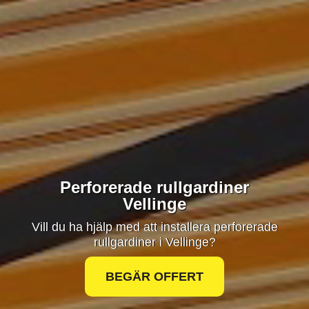
Perforerade rullgardiner
Vellinge
Vill du ha hjälp med att installera perforerade
rullgardiner i Vellinge?
BEGÄR OFFERT