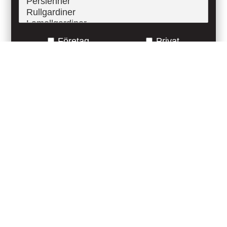
Företag
Privat
"När du köper ditt måttanpassade solskydd